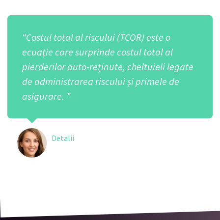
“Costul total al riscului (TCOR) este o
ecuație care surprinde costul total al
pierderilor auto-reținute, cheltuieli legate
de administrarea riscului și primele de
asigurare. ”
Detalii