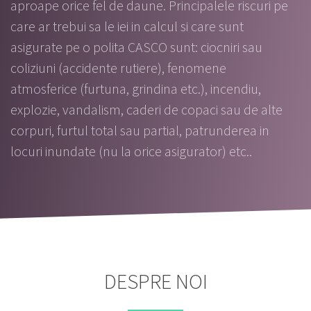
aproape orice fel de daune. Principalele riscuri pe
care ar trebui sa le iei in calcul si care sunt
asigurate pe o polita CASCO sunt: ciocniri sau
coliziuni (accidente rutiere), fenomene
atmosferice (furtuna, grindina etc.), incendiu,
explozie, vandalism, caderi de copaci sau de alte
corpuri, furtul total sau partial, patrunderea in
locuri inundate (nu la orice asigurator) etc..
DESPRE NOI