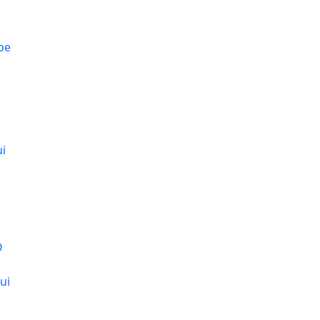
pe
ui
O
ui