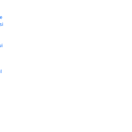
de
si
ui
l