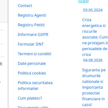
toate
:
Contact
03.05.2024
Registru Agenti
Criza
Registru Petitii
energetica si
riscurile
Informare GDPR
asociate: Cum
ne protejam i
Formular DNT
perioadele de
Termeni si conditii
criza
04.08.2026
Date personale
9;
Siguranta pe
Politica cookies
drumurile
.
nationale si
Politica securitatea
importanta
informatiei
protectiei
Cum platesc?
financiare in
cazul
Documente utile