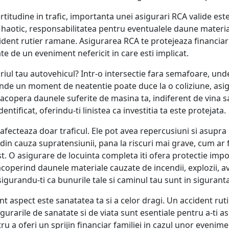
itudine in trafic, importanta unei asigurari RCA valide est
fic haotic, responsabilitatea pentru eventualele daune mater
cident rutier ramane. Asigurarea RCA te protejeaza financiar i
e de un eveniment nefericit in care esti implicat.
iul tau autovehicul? Intr-o intersectie fara semafoare, unde
u unde un moment de neatentie poate duce la o coliziune, a
acopera daunele suferite de masina ta, indiferent de vina sau 
entificat, oferindu-ti linistea ca investitia ta este protejata.
afecteaza doar traficul. Ele pot avea repercusiuni si asupra l
din cauza supratensiunii, pana la riscuri mai grave, cum ar f
t. O asigurare de locuinta completa iti ofera protectie impo
perind daunele materiale cauzate de incendii, explozii, avari
asigurandu-ti ca bunurile tale si caminul tau sunt in siguranta
nt aspect este sanatatea ta si a celor dragi. Un accident rutie
urarile de sanatate si de viata sunt esentiale pentru a-ti asi
tru a oferi un sprijin financiar familiei in cazul unor evenim