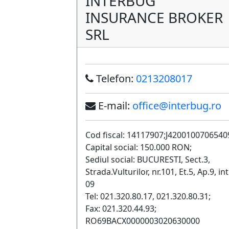
INTERBUG
INSURANCE BROKER
SRL
Telefon:
0213208017
E-mail:
office@interbug.ro
Cod fiscal: 14117907;J4200100706540
Capital social: 150.000 RON;
Sediul social: BUCURESTI, Sect.3,
Strada.Vulturilor, nr.101, Et.5, Ap.9, int
09
Tel: 021.320.80.17, 021.320.80.31;
Fax: 021.320.44.93;
RO69BACX0000003020630000