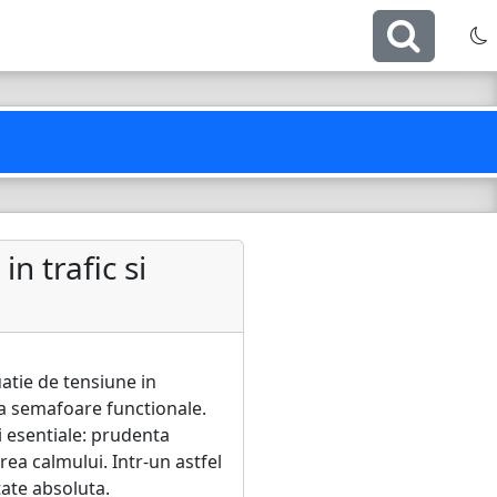
n trafic si
atie de tensiune in
ra semafoare functionale.
i esentiale: prudenta
area calmului. Intr-un astfel
tate absoluta.