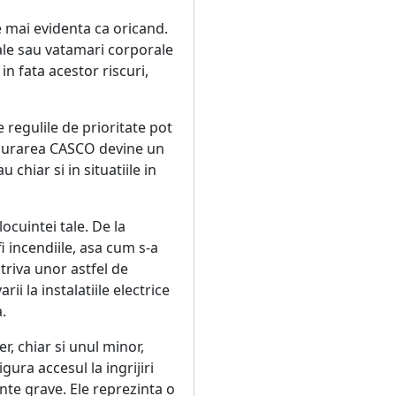
e mai evidenta ca oricand.
iale sau vatamari corporale
n fata acestor riscuri,
 regulile de prioritate pot
sigurarea CASCO devine un
chiar si in situatiile in
ocuintei tale. De la
i incendiile, asa cum s-a
triva unor astfel de
i la instalatiile electrice
.
r, chiar si unul minor,
gura accesul la ingrijiri
ente grave. Ele reprezinta o