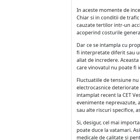
In aceste momente de incert
Chiar si in conditii de tra
cauzate tertilor intr-un ac
acoperind costurile generat
Dar ce se intampla cu propr
fi interpretate diferit sa
aliat de incredere. Aceasta 
care vinovatul nu poate fi id
Fluctuatiile de tensiune nu 
electrocasnice deteriorate 
intamplat recent la CET Ves
evenimente neprevazute, aco
sau alte riscuri specifice, 
Si, desigur, cel mai importa
poate duce la vatamari. Asig
medicale de calitate si pen