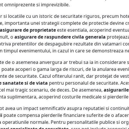
unt omniprezente si imprevizibile.
r si locatiile cu un istoric de securitate riguros, precum hot
ile, importanta unei strategii complete de protectie devine cr
asigurare de proprietate
este esentiala, acoperind eventu
mult, o
asigurare de raspundere civila generala
protejeaza
potriva pretentiilor de despagubire rezultate din vatamari c
 in timpul evenimentului, in cazul in care se demonstreaza ne
e de o asemenea anvergura ar trebui sa ia in considerare s
e poate acoperi o gama larga de riscuri, de la anularea eve
te de securitate. Cazul ofiterului ranit, dar protejat de vest
e sanatate si de viata
pentru personalul de securitate. Aces
 cel mai tragic scenariu, de deces. De asemenea,
asiguraril
nta suplimentara, acoperind costurile medicale si pierderile 
ot avea un impact semnificativ asupra reputatiei si continuit
ii
poate compensa pierderile financiare suferite de o aface
 operatiunile normale. Pentru personalitatile publice si org