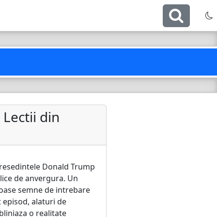
Lectii din
presedintele Donald Trump
blice de anvergura. Un
eroase semne de intrebare
 episod, alaturi de
liniaza o realitate