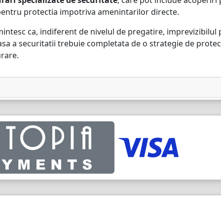
rari specializate de securitate
, care pot include acoperiri 
ntru protectia impotriva amenintarilor directe.
tesc ca, indiferent de nivelul de pregatire, imprevizibilul 
asa a securitatii trebuie completata de o strategie de protect
urare.