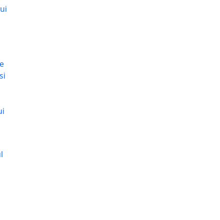
ui
de
si
ui
l