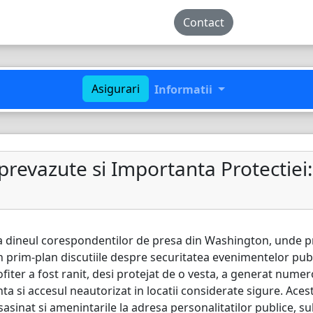
Contact
Asigurari
Informatii
evazute si Importanta Protectiei: 
a dineul corespondentilor de presa din Washington, unde 
in prim-plan discutiile despre securitatea evenimentelor pu
ofiter a fost ranit, desi protejat de o vesta, a generat num
ta si accesul neautorizat in locatii considerate sigure. Acest
asinat si amenintarile la adresa personalitatilor publice, sub