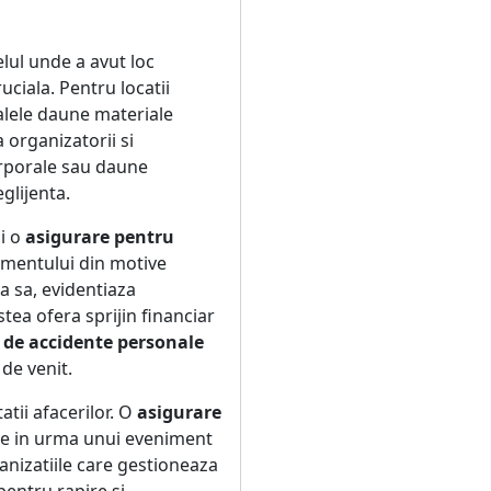
elul unde a avut loc
uciala. Pentru locatii
alele daune materiale
 organizatorii si
orporale sau daune
glijenta.
i o
asigurare pentru
nimentului din motive
a sa, evidentiaza
tea ofera sprijin financiar
e de accidente personale
de venit.
atii afacerilor. O
asigurare
re in urma unui eveniment
anizatiile care gestioneaza