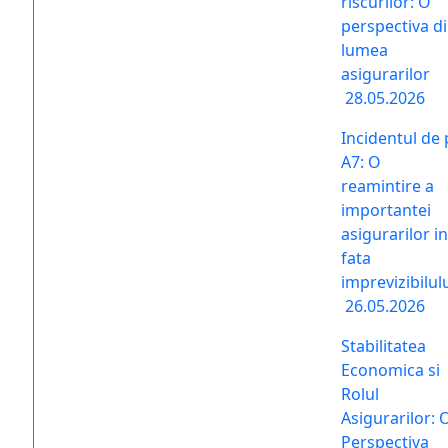
riscurilor: O
perspectiva d
lumea
asigurarilor
28.05.2026
Incidentul de 
A7: O
reamintire a
importantei
asigurarilor in
fata
imprevizibilul
26.05.2026
Stabilitatea
Economica si
Rolul
Asigurarilor: 
Perspectiva