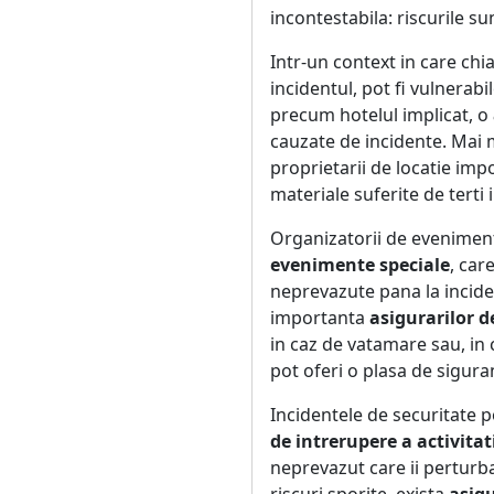
incontestabila: riscurile s
Intr-un context in care chia
incidentul, pot fi vulnerab
precum hotelul implicat, o
cauzate de incidente. Mai 
proprietarii de locatie im
materiale suferite de terti
Organizatorii de eveniment
evenimente speciale
, car
neprevazute pana la inciden
importanta
asigurarilor d
in caz de vatamare sau, in
pot oferi o plasa de sigura
Incidentele de securitate p
de intrerupere a activitat
neprevazut care ii perturba