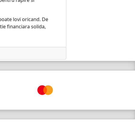
pentru rapire si
poate lovi oricand. De
ie financiara solida,